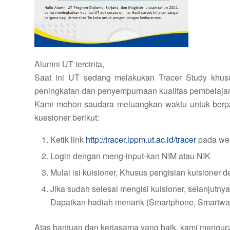
Alumni UT tercinta,
Saat ini UT sedang melakukan Tracer Study khu
peningkatan dan penyempurnaan kualitas pembelajara
Kami mohon saudara meluangkan waktu untuk berpart
kuesioner berikut:
Ketik link
http://tracer.lppm.ut.ac.id/tracer
pada web 
Login dengan meng-input-kan NIM atau NIK
Mulai isi kuisioner, Khusus pengisian kuisioner d
Jika sudah selesai mengisi kuisioner, selanjutny
Dapatkan hadiah menarik (Smartphone, Smartwatch
Atas bantuan dan kerjasama yang baik, kami menguca