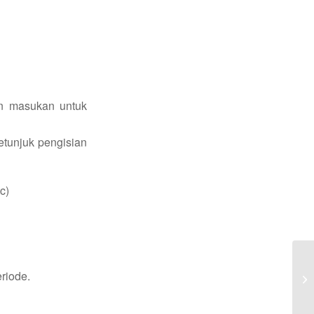
an masukan untuk
etunjuk pengisian
c)
riode.