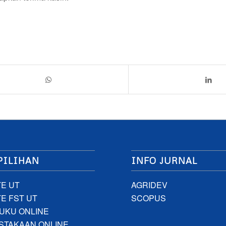
PILIHAN
INFO JURNAL
E UT
AGRIDEV
E FST UT
SCOPUS
UKU ONLINE
STAKAAN ONLINE